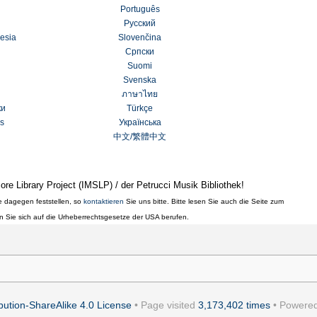
Português
Русский
esia
Slovenčina
Српски
Suomi
Svenska
ภาษาไทย
ки
Türkçe
s
Українська
中文
/
繁體中文
re Library Project (IMSLP) / der Petrucci Musik Bibliothek!
ße dagegen feststellen, so
kontaktieren
Sie uns bitte. Bitte lesen Sie auch die Seite zum
n Sie sich auf die Urheberrechtsgesetze der USA berufen.
ution-ShareAlike 4.0 License
• Page visited
3,173,402 times
• Powere