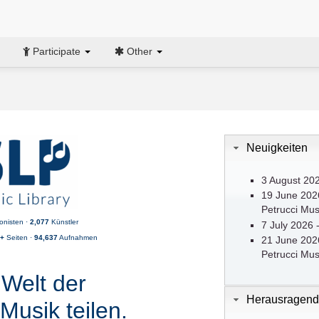
Participate
Other
Neuigkeiten
3 August 202
19 June 2026
Petrucci Musi
nisten ·
2,077
Künstler
7 July 2026 
1+
Seiten ·
94,637
Aufnahmen
21 June 2026
Petrucci Musi
Welt der
Herausragen
Musik teilen.