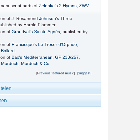
 manuscript parts of
Zelenka’s
2 Hymns, ZWV
ition of J. Rosamond
Johnson’s
Three
published by Harold Flammer.
tion of
Grandval’s
Sainte Agnès
, published by
tion of
Francisque’s
Le Tresor d’Orphée
,
y
Ballard
.
tion of
Bax’s
Mediterranean, GP 233/257
,
y
Murdoch, Murdoch & Co.
[
Previous featured music
] [
Suggest
]
teien
men