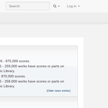
Log in
6 - 875,000 scores.
 - 259,000 works have scores or parts on
c Library.
- 870,000 scores.
 - 258,000 works have scores or parts on
c Library.
[
Older news entries
]
d