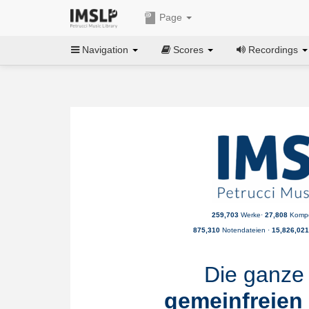
Page
Navigation
Scores
Recordings
259,703
Werke·
27,808
Kompo
875,310
Notendateien ·
15,826,02
Die ganze 
gemeinfreien