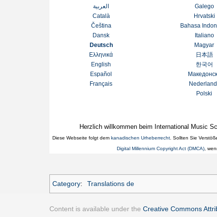
العربية
Galego
Català
Hrvatski
Čeština
Bahasa Indon
Dansk
Italiano
Deutsch
Magyar
Ελληνικά
日本語
English
한국어
Español
Македонс
Français
Nederland
Polski
Herzlich willkommen beim International Music Sco
Diese Webseite folgt dem
kanadischen Urheberrecht
. Sollten Sie Verstö
Digital Millennium Copyright Act (DMCA)
, wen
Category
:
Translations de
Content is available under the
Creative Commons Attrib