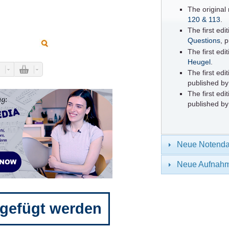
The original
120 & 113
.
The first ed
Questions
, 
The first edi
Heugel
.
The first edi
published b
The first edi
published b
Neue Notenda
Neue Aufnah
gefügt werden