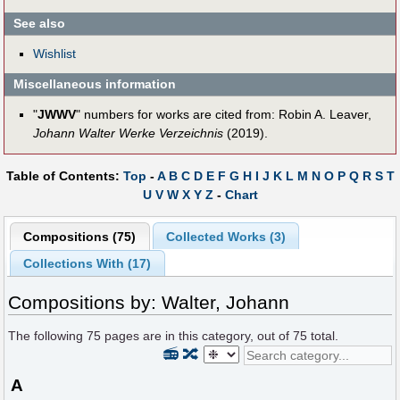
See also
Wishlist
Miscellaneous information
"
JWWV
" numbers for works are cited from: Robin A. Leaver,
Johann Walter Werke Verzeichnis
(2019).
Table of Contents:
Top
-
A
B
C
D
E
F
G
H
I
J
K
L
M
N
O
P
Q
R
S
T
U
V
W
X
Y
Z
-
Chart
Compositions (75)
Collected Works (3)
Collections With (17)
Compositions by: Walter, Johann
The following
75
pages are in this category, out of
75
total.
📻
🔀
A