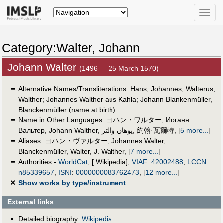
Toggle
naviga
Category:Walter, Johann
Johann Walter
(1496 — 25 March 1570)
＝
Alternative Names/Transliterations: Hans, Johannes; Walterus,
Walther; Johannes Walther aus Kahla; Johann Blankenmüller,
Blanckenmüller (name at birth)
＝
Name in Other Languages:
ヨハン・ワルター
,
Иоганн
Вальтер
,
Johann Walther
,
یوهان والتر
,
約翰·瓦爾特
,
[
5 more...
]
＝
Aliases:
ヨハン・ヴァルター
,
Johannes Walter
,
Blanckenmüller
,
Walter
,
J. Walther
,
[
7 more...
]
＝
Authorities -
WorldCat
, [ Wikipedia],
VIAF
:
42002488
,
LCCN
:
n85339657
,
ISNI
:
0000000083762473
,
[
12 more...
]
✕
Show works by type/instrument
External links
Detailed biography:
Wikipedia