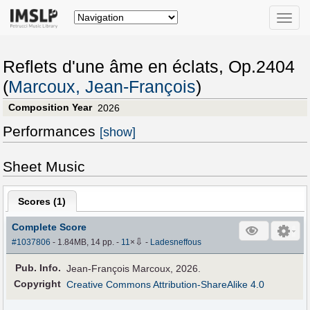
Toggle
naviga
Reflets d'une âme en éclats, Op.2404
(
Marcoux, Jean-François
)
Composition Year
2026
Performances
[show]
Sheet Music
Scores (
1
)
Complete Score
⇩
#1037806
- 1.84MB, 14 pp.
-
11
×
-
Ladesneffous
Pub
.
Info.
Jean-François Marcoux, 2026.
Copyright
Creative Commons Attribution-ShareAlike 4.0