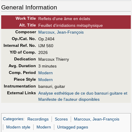
General Information
Work Title
Reflets d'une âme en éclats
Alt
.
Title
Feuillet d'irridiations métaphysique
Composer
Marcoux, Jean-François
Op./Cat. No.
Op.2404
Internal Ref. No.
IJM 560
Y/D of Comp.
2026
Dedication
Marcoux Thierry
Avg. Duration
3 minutes
Comp. Period
Modern
Piece Style
Modern
Instrumentation
bansuri, guitar
External Links
Analyse esthétique de ce duo bansuri guitare et
Manifeste de l'auteur disponibles
Categories
:
Recordings
Scores
Marcoux, Jean-François
Modern style
Modern
Untagged pages