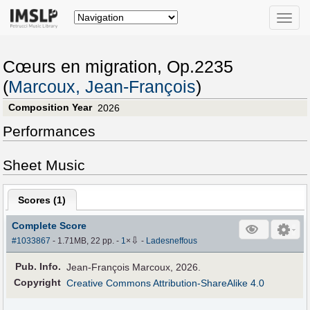
Toggle
naviga
Cœurs en migration, Op.2235
(
Marcoux, Jean-François
)
Composition Year
2026
Performances
Sheet Music
Scores (
1
)
Complete Score
⇩
#1033867
- 1.71MB, 22 pp.
-
1
×
-
Ladesneffous
Pub
.
Info.
Jean-François Marcoux, 2026.
Copyright
Creative Commons Attribution-ShareAlike 4.0