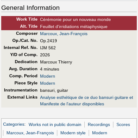
General Information
Work Title
Cérémonie pour un nouveau monde
Alt
.
Title
Feuillet d'irridiations métaphysique
Composer
Marcoux, Jean-François
Op./Cat. No.
Op.2419
Internal Ref. No.
IJM 562
Y/D of Comp.
2026
Dedication
Marcoux Thierry
Avg. Duration
4 minutes
Comp. Period
Modern
Piece Style
Modern
Instrumentation
bansuri, guitar
External Links
Analyse esthétique de ce duo bansuri guitare et
Manifeste de l'auteur disponibles
Categories
:
Works not in public domain
Recordings
Scores
Marcoux, Jean-François
Modern style
Modern